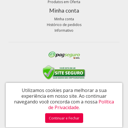
Produtos em Oferta
Minha conta
Minha conta
Histórico de pedidos
Informativo
Utilizamos cookies para melhorar a sua
experiência em nosso site.
Ao continuar
Alimentos Comércio Atacadista Eireli - CNPJ: 34.352.776/0001-92
navegando você concorda com a nossa
Política
Av. Pastor Martin Luther King Jr. 126 – Del Castilho - Rio de Janeiro /
de Privacidade
.
RJ - CEP: 20765-000 - (21) 98000-0236
Honeymoon © 2026
Continuar e Fechar
Desenvolvido por
88digital