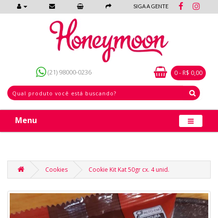
SIGA A GENTE
(21) 98000-0236
0 - R$ 0,00
Menu
Cookies
Cookie Kit Kat 50gr cx. 4 unid.