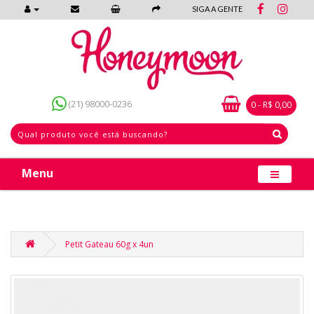
SIGA A GENTE
(21) 98000-0236
0 - R$ 0,00
Menu
Petit Gateau 60g x 4un